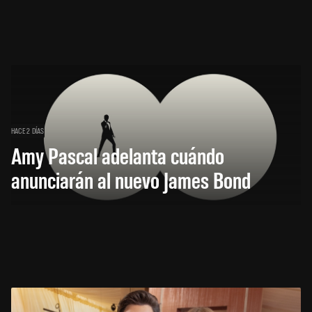
HACE 2 DÍAS
Amy Pascal adelanta cuándo
anunciarán al nuevo James Bond