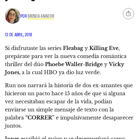
POR
BRENDA AMADOR
13 DE ABRIL, 2018
Si disfrutaste las series
Fleabag
y
Killing Eve
,
prepárate para ver la nueva comedia romántica
thriller del dúo
Phoebe Waller-Bridge
y
Vicky
Jones,
a la cual HBO ya dio luz verde.
Run nos narrará la historia de
dos ex-amantes que
hicieron un pacto hace 15 años de que si alguna
vez necesitaban escapar de la vida, podían
enviarse un simple mensaje de texto con la
palabra
“CORRER”
e impulsivamente desaparecer
juntos.
Jones
escribió el guion y se desempeñará como