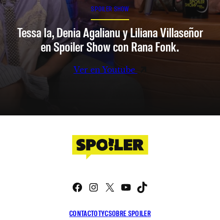
SPOILER SHOW
Tessa Ia, Denia Agalianu y Liliana Villaseñor
en Spoiler Show con Rana Fonk.
Ver en Youtube
Facebook
Instagram
X
YouTube
TikTok
CONTACTO
TYC
SOBRE SPOILER