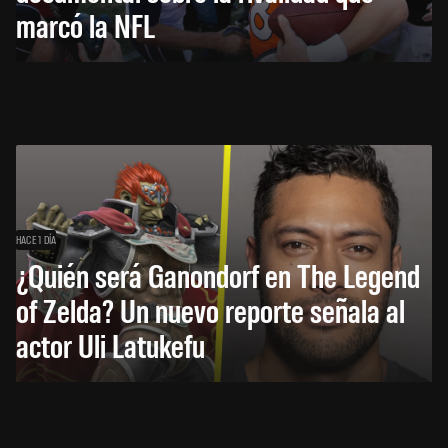
marcó la NFL
HACE 1 DÍA
¿Quién será Ganondorf en The Legend
of Zelda? Un nuevo reporte señala al
actor Uli Latukefu