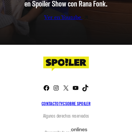
en Spoiler Show con Rana Fonk.
Ver en Youtube
Facebook
Instagram
X
YouTube
TikTok
CONTACTO
TYC
SOBRE SPOILER
Algunos derechos reservados