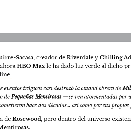
uirre-Sacasa
, creador de
Riverdale
y
Chilling Ad
ahora
HBO Max
le ha dado luz verde al dicho pr
line
.
 eventos trágicos casi destrozó la ciudad obrera de
Mi
o de
Pequeñas Mentirosas
—
se ven atormentadas por un
 cometieron hace dos décadas… así como por sus propios 
ia de
Rosewood
, pero dentro del universo existe
entirosas.