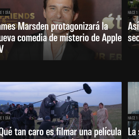
E 1 DÍA
HACE 1 
ames Marsden protagonizará la
Así
ueva comedia de misterio de Apple
se
V
E 1 DÍA
HACE 1 
Qué tan caro es filmar una película
La 