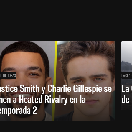
E 18 HORAS
HACE 1
ustice Smith y Charlie Gillespie se
La 
nen a Heated Rivalry en la
de 
emporada 2