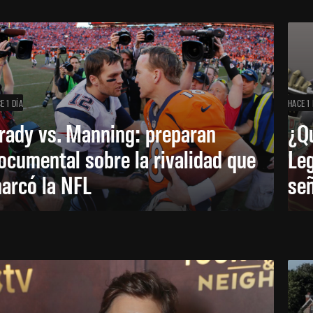
E 1 DÍA
HACE 1 
rady vs. Manning: preparan
¿Q
ocumental sobre la rivalidad que
Leg
arcó la NFL
señ