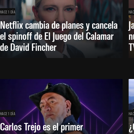
HACE 1 DÍA
HAC
Netflix cambia de planes y cancela
J
el spinoff de El Juego del Calamar
n
de David Fincher
T
HACE 1 DÍA
HAC
Carlos Trejo es el primer
¿