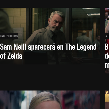
HACE 20 HORAS
HAC
Sam Neill aparecerá en The Legend
B
of Zelda
d
m