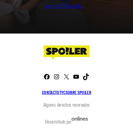
Ver en Youtube
Facebook
Instagram
X
YouTube
TikTok
CONTACTO
TYC
SOBRE SPOILER
Algunos derechos reservados
Desarrollado por