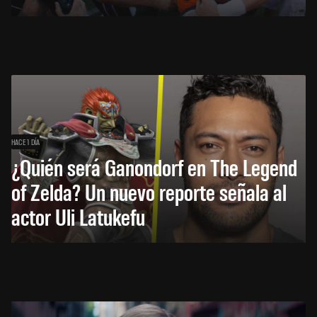
HACE 1 DÍA
¿Quién será Ganondorf en The Legend
of Zelda? Un nuevo reporte señala al
actor Uli Latukefu