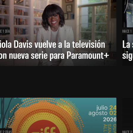
E 1 DÍA
HACE 1 
iola Davis vuelve a la televisión
La 
on nueva serie para Paramount+
sig
E 2 DÍAS
HACE 2