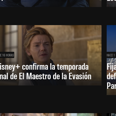
E 16 HORAS
HACE 1 
isney+ confirma la temporada
Fij
inal de El Maestro de la Evasión
def
Pa