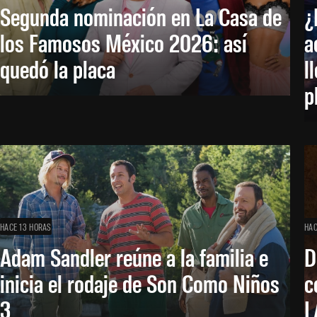
Segunda nominación en La Casa de
¿
los Famosos México 2026: así
a
quedó la placa
l
p
HACE 13 HORAS
HAC
Adam Sandler reúne a la familia e
D
inicia el rodaje de Son Como Niños
c
3
L