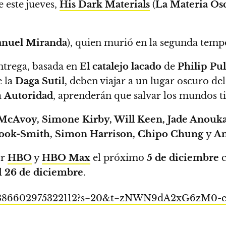
 este jueves,
His Dark Materials
(
La Materia Os
nuel Miranda
), quien murió en la segunda temp
entrega, basada en
El catalejo lacado
de
Philip Pu
e la
Daga Sutil
, deben viajar a un lugar oscuro de
a
Autoridad
, aprenderán que salvar los mundos ti
McAvoy, Simone Kirby, Will Keen, Jade Anouka
rook-Smith, Simon Harrison, Chipo Chung
y
Am
or
HBO
y
HBO Max
el próximo
5 de diciembre
c
l
26 de diciembre
.
1578386602975322112?s=20&t=zNWN9dA2xG6zM0-