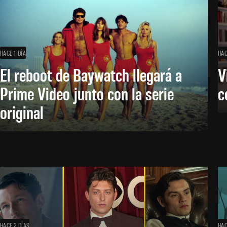
HACE 1 DÍA
HAC
El reboot de Baywatch llegará a
V
Prime Video junto con la serie
c
original
HACE 2 DÍAS
HAC