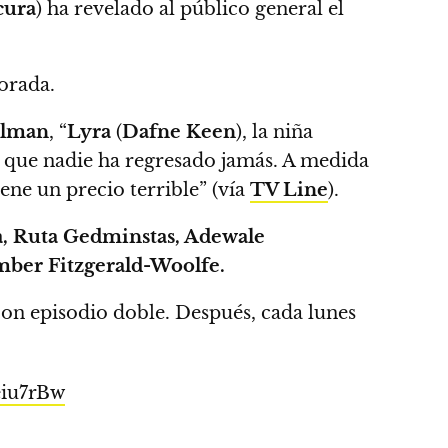
cura
) ha revelado al público general el
orada.
llman
, “
Lyra
(
Dafne Keen
), la niña
l que nadie ha regresado jamás.
A medida
ene un precio terrible”
(vía
TV Line
).
, Ruta Gedminstas, Adewale
ber Fitzgerald-Woolfe.
on episodio doble.
Después, cada lunes
eiu7rBw