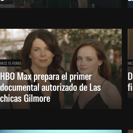
HACE 15 HORAS
HAC
HBO Max prepara el primer
D
documental autorizado de Las
f
chicas Gilmore