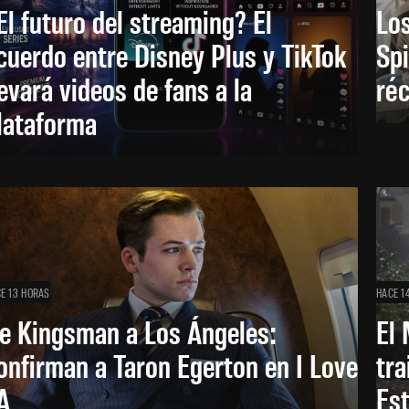
El futuro del streaming? El
Los
cuerdo entre Disney Plus y TikTok
Sp
levará videos de fans a la
réc
lataforma
E 13 HORAS
HACE 1
e Kingsman a Los Ángeles:
El 
onfirman a Taron Egerton en I Love
tra
A
Es