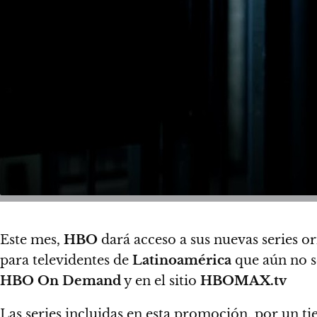
Este mes,
HBO
dará acceso a sus nuevas series o
para televidentes de
Latinoamérica
que aún no s
HBO On Demand
y en el sitio
HBOMAX.tv
Las series incluidas en esta promoción, por un t