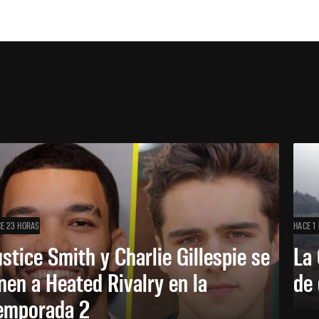
E 23 HORAS
HACE 1 
ustice Smith y Charlie Gillespie se
La 
nen a Heated Rivalry en la
de 
emporada 2