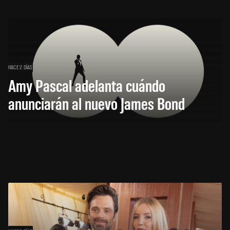
HACE 2 DÍAS
Amy Pascal adelanta cuándo
anunciarán al nuevo James Bond