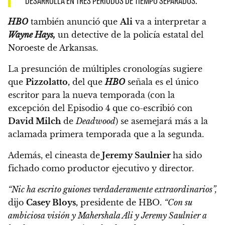
DESARROLLA EN TRES PERÍODOS DE TIEMPO SEPARADOS.
HBO
también anunció que
Ali
va a interpretar a
Wayne Hays,
un detective de la policía estatal del
Noroeste de Arkansas.
La presunción de múltiples cronologías sugiere
que
Pizzolatto,
del que
HBO
señala es el único
escritor para la nueva temporada (con la
excepción del Episodio 4 que co-escribió con
David Milch
de
Deadwood
)
se asemejará más a la
aclamada primera temporada que a la segunda.
Además, el cineasta de
Jeremy Saulnier
ha sido
fichado como productor ejecutivo y director.
“Nic ha escrito guiones verdaderamente extraordinarios”,
dijo
Casey Bloys,
presidente de HBO.
“Con su
ambiciosa visión y Mahershala Ali y Jeremy Saulnier a