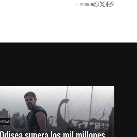
COMPARTIR
 HORAS
Odisea supera los mil millones