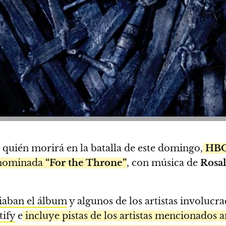
 quién morirá en la batalla de este domingo,
HBO
nominada
“For the Throne”
, con música de
Rosal
aban el álbum
y algunos de los artistas involucr
tify
e
incluye pistas de los artistas mencionados 