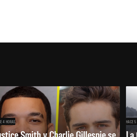
E 4 HORAS
HACE 5
ustice Smith y Charlie Gillespie se
La 