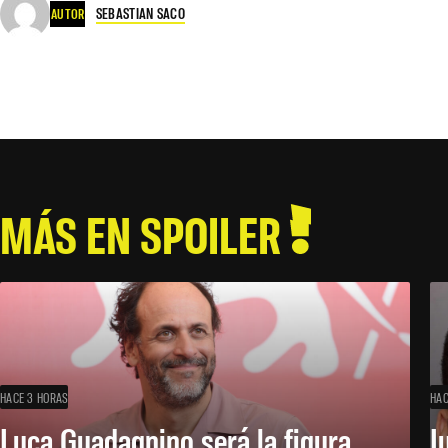
SEBASTIAN SACO
AUTOR
MÁS EN SPOILER
HACE 3 HORAS
HAC
Luca Guadagnino será la figura
J