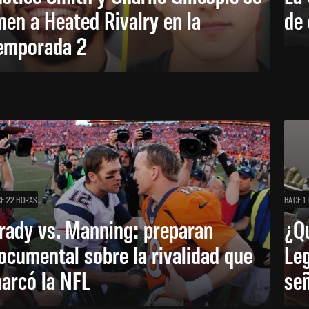
nen a Heated Rivalry en la
de 
emporada 2
E 22 HORAS
HACE 1 
rady vs. Manning: preparan
¿Q
ocumental sobre la rivalidad que
Leg
arcó la NFL
señ