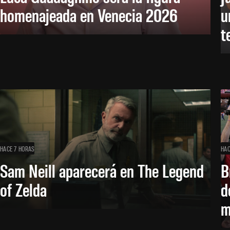
homenajeada en Venecia 2026
u
t
HACE 7 HORAS
HAC
Sam Neill aparecerá en The Legend
B
of Zelda
d
m