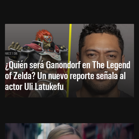
HACE 1 DÍA
¿Quién será Ganondorf en The Legend
of Zelda? Un nuevo reporte señala al
actor Uli Latukefu