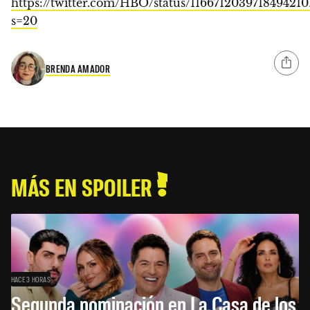
https://twitter.com/HBO/status/1166712039718494210
s=20
BRENDA AMADOR
MÁS EN SPOILER
HACE 3 HORAS
Segunda nominación en La Casa de los