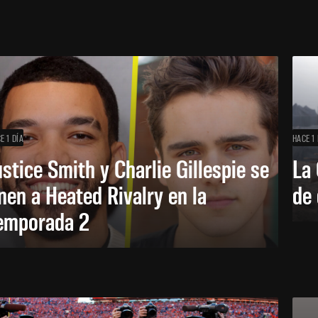
E 1 DÍA
HACE 1 
ustice Smith y Charlie Gillespie se
La 
nen a Heated Rivalry en la
de 
emporada 2