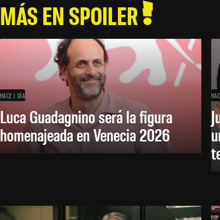
MÁS EN SPOILER
HACE 1 DÍA
HAC
Luca Guadagnino será la figura
J
homenajeada en Venecia 2026
u
t