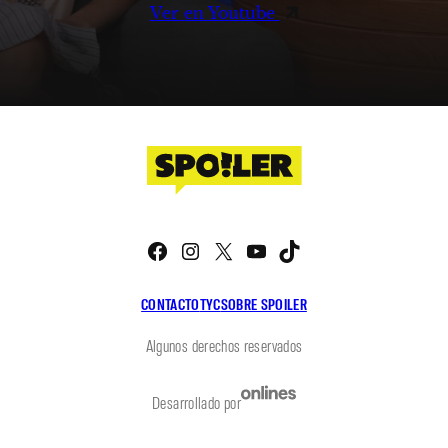
Ver en Youtube
Facebook
Instagram
X
YouTube
TikTok
CONTACTO
TYC
SOBRE SPOILER
Algunos derechos reservados
Desarrollado por