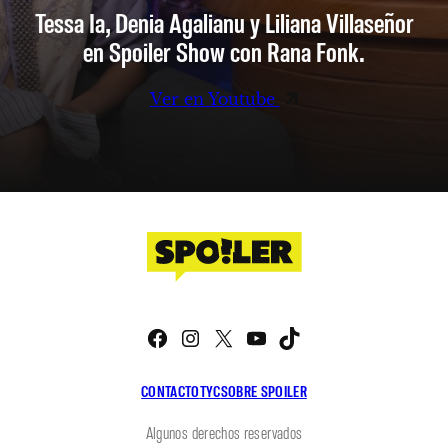
Tessa Ia, Denia Agalianu y Liliana Villaseñor
en Spoiler Show con Rana Fonk.
Ver en Youtube
Facebook
Instagram
X
YouTube
TikTok
CONTACTO
TYC
SOBRE SPOILER
Algunos derechos reservados