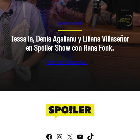
SPOILER SHOW
Tessa Ia, Denia Agalianu y Liliana Villaseñor
en Spoiler Show con Rana Fonk.
Ver en Youtube
Facebook
Instagram
X
YouTube
TikTok