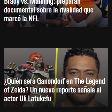
Brady vs. Manning: preparan
documental sobre la rivalidad que
marcó la NFL
HACE 1 DÍA
¿Quién será Ganondorf en The Legend
of Zelda? Un nuevo reporte señala al
actor Uli Latukefu