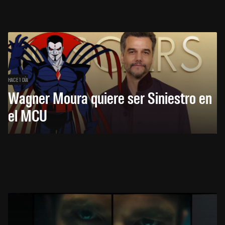
HACE 1 DÍA
Wagner Moura quiere ser Siniestro en
el MCU