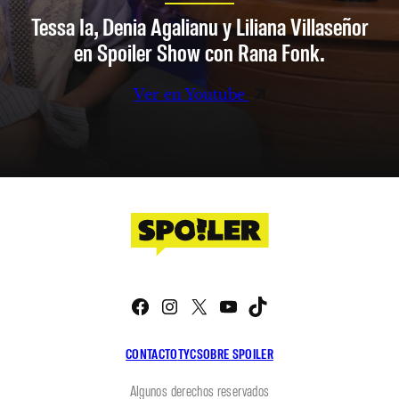
Tessa Ia, Denia Agalianu y Liliana Villaseñor
en Spoiler Show con Rana Fonk.
Ver en Youtube
Facebook
Instagram
X
YouTube
TikTok
CONTACTO
TYC
SOBRE SPOILER
Algunos derechos reservados