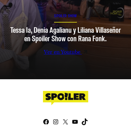
SPOILER SHOW
Tessa Ia, Denia Agalianu y Liliana Villaseñor
en Spoiler Show con Rana Fonk.
Ver en Youtube
Facebook
Instagram
X
YouTube
TikTok