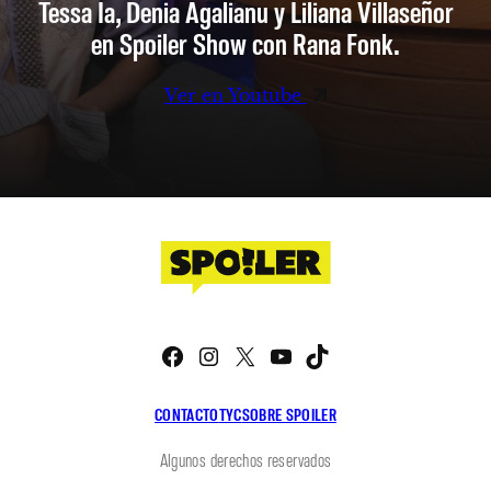
Tessa Ia, Denia Agalianu y Liliana Villaseñor
en Spoiler Show con Rana Fonk.
Ver en Youtube
Facebook
Instagram
X
YouTube
TikTok
CONTACTO
TYC
SOBRE SPOILER
Algunos derechos reservados