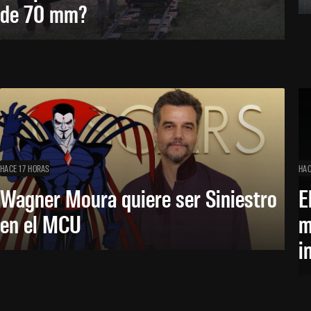
de 70 mm?
HACE 17 HORAS
HAC
Wagner Moura quiere ser Siniestro
E
en el MCU
m
i