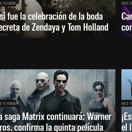
E 14 HORAS
HACE 1
sí fue la celebración de la boda
Car
ecreta de Zendaya y Tom Holland
con
E 15 HORAS
HACE 1
a saga Matrix continuará: Warner
¡Es
ros. confirma la quinta película
el 