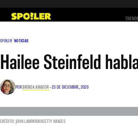
Saltar
al
TREND
contenido
SPOILER
NOTICIAS
Hailee Steinfeld habl
POR
BRENDA AMADOR
–
23 DE DICIEMBRE, 2020
CRÉDITO: JOHN LAMPARSKI/GETTY IMAGES