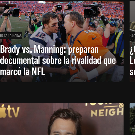
HACE 10 HORAS
HAC
Brady vs. Manning: preparan
¿
documental sobre la rivalidad que
L
marcó la NFL
s