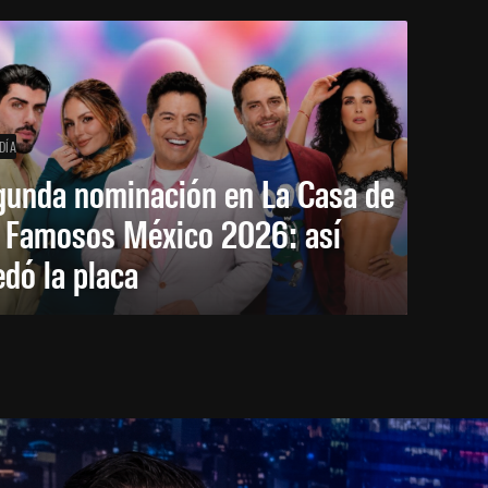
DÍA
gunda nominación en La Casa de
s Famosos México 2026: así
dó la placa