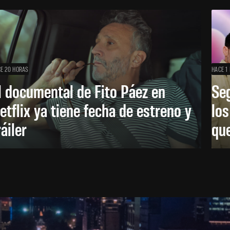
E 20 HORAS
HACE 1 
l documental de Fito Páez en
Se
etflix ya tiene fecha de estreno y
lo
ráiler
que