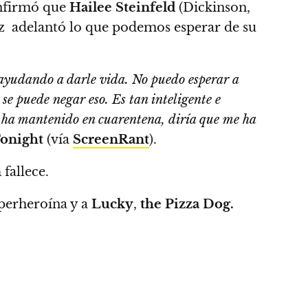
nfirmó que
Hailee Steinfeld
(Dickinson,
iz adelantó lo que podemos esperar de su
n ayudando a darle vida.
No puedo esperar a
 se puede negar eso. Es tan inteligente e
 ha mantenido en cuarentena, diría que me ha
Tonight
(vía
ScreenRant
).
n
fallece.
uperheroína y a
Lucky
,
the Pizza Dog.