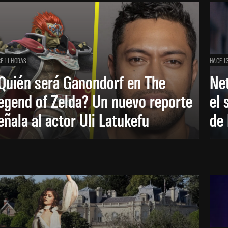
E 11 HORAS
HACE 1
Quién será Ganondorf en The
Net
egend of Zelda? Un nuevo reporte
el 
eñala al actor Uli Latukefu
de 