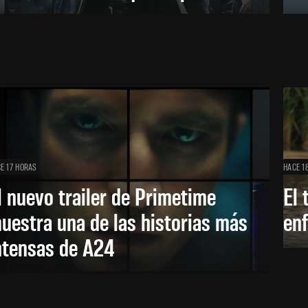
E 17 HORAS
HACE 1
l nuevo trailer de Primetime
El 
uestra una de las historias más
enf
ntensas de A24