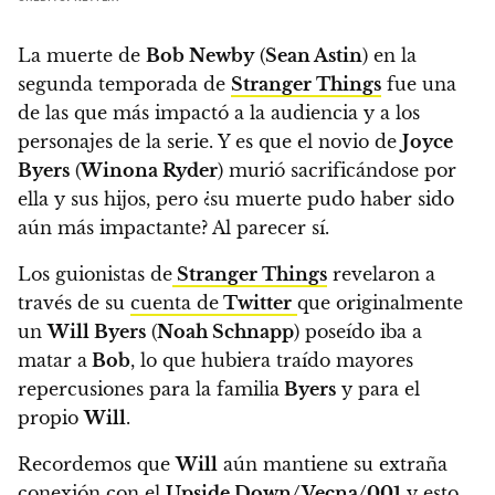
La muerte de
Bob Newby
(
Sean Astin
) en la
segunda temporada de
Stranger Things
fue una
de las que más impactó a la audiencia y a los
personajes de la serie. Y es que el novio de
Joyce
Byers
(
Winona Ryder
) murió sacrificándose por
ella y sus hijos, pero
¿su muerte pudo haber sido
aún más impactante? Al parecer sí.
Los guionistas de
Stranger Things
revelaron a
través de su
cuenta de
Twitter
que originalmente
un
Will Byers
(
Noah Schnapp
) poseído iba a
matar a
Bob
,
lo que hubiera traído mayores
repercusiones para la familia
Byers
y para el
propio
Will
.
Recordemos que
Will
aún mantiene su extraña
conexión con el
Upside Down/Vecna/001
y esto