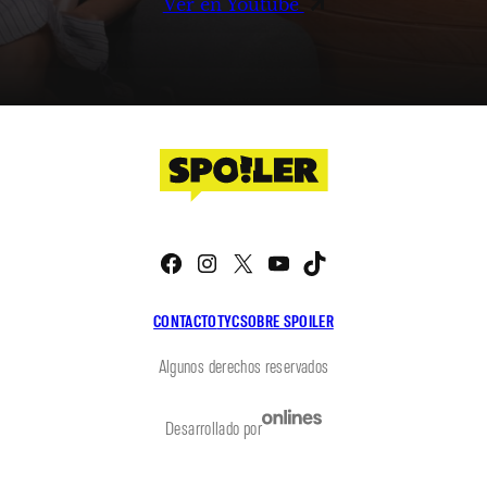
Ver en Youtube
Facebook
Instagram
X
YouTube
TikTok
CONTACTO
TYC
SOBRE SPOILER
Algunos derechos reservados
Desarrollado por