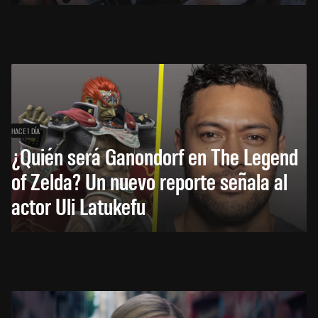
HACE 1 DÍA
¿Quién será Ganondorf en The Legend
of Zelda? Un nuevo reporte señala al
actor Uli Latukefu