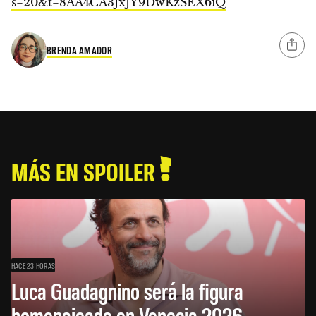
s=20&t=8AA4CA3JxJY9DwKzSEX6iQ
BRENDA AMADOR
MÁS EN SPOILER
HACE 23 HORAS
Luca Guadagnino será la figura
homenajeada en Venecia 2026