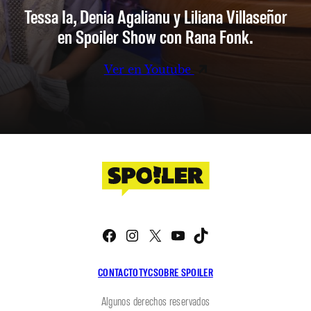
Tessa Ia, Denia Agalianu y Liliana Villaseñor
en Spoiler Show con Rana Fonk.
Ver en Youtube
Facebook
Instagram
X
YouTube
TikTok
CONTACTO
TYC
SOBRE SPOILER
Algunos derechos reservados