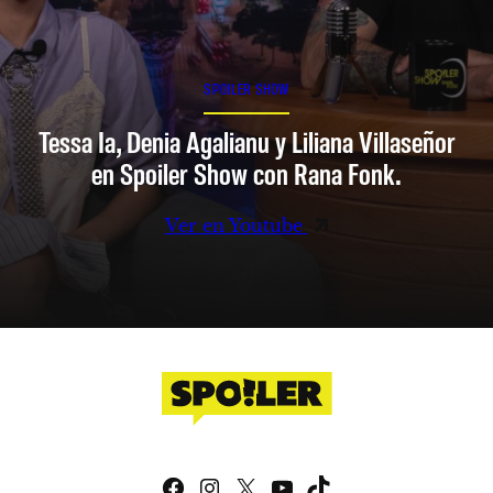
SPOILER SHOW
Tessa Ia, Denia Agalianu y Liliana Villaseñor
en Spoiler Show con Rana Fonk.
Ver en Youtube
Facebook
Instagram
X
YouTube
TikTok