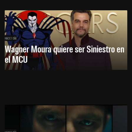
HACE 1 DÍA
Wagner Moura quiere ser Siniestro en
el MCU