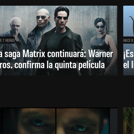
E 7 HORAS
HACE 8
a saga Matrix continuará: Warner
¡Es
ros. confirma la quinta película
el 