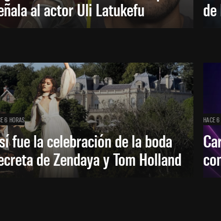
eñala al actor Uli Latukefu
de 
E 6 HORAS
HACE 6
sí fue la celebración de la boda
Car
ecreta de Zendaya y Tom Holland
con