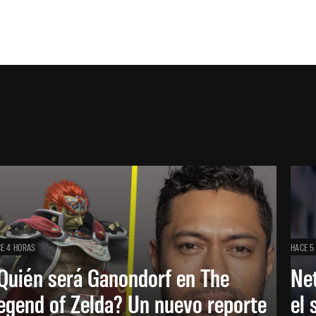
E 4 HORAS
HACE 5
Quién será Ganondorf en The
Net
egend of Zelda? Un nuevo reporte
el 