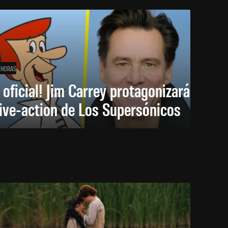
 HORAS
 oficial! Jim Carrey protagonizará
live-action de Los Supersónicos