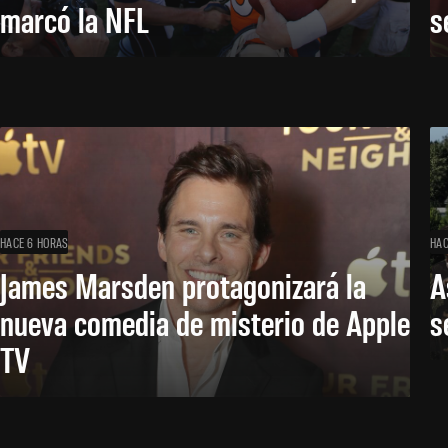
marcó la NFL
s
HACE 6 HORAS
HAC
James Marsden protagonizará la
A
nueva comedia de misterio de Apple
s
TV