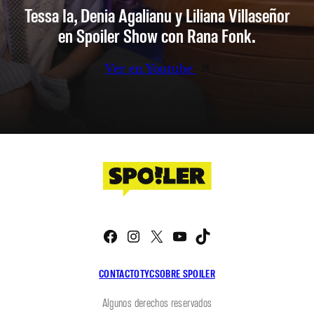
Tessa Ia, Denia Agalianu y Liliana Villaseñor
en Spoiler Show con Rana Fonk.
Ver en Youtube
Facebook
Instagram
X
YouTube
TikTok
CONTACTO
TYC
SOBRE SPOILER
Algunos derechos reservados