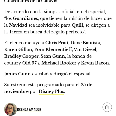
Guardianes de la Galaxia
.
De acuerdo con la sinopsis oficial, en el especial,
“los
Guardianes
, que tienen la misión de hacer que
la
Navidad
sea inolvidable para
Quill
, se dirigen a
la
Tierra
en busca del regalo perfecto”.
El elenco incluye a
Chris Pratt, Dave Bautista,
Karen Gillan, Pom Klementieff, Vin Diesel,
Bradley Cooper, Sean Gunn
, la banda de
country
Old 97’s
,
Michael Rooker
y
Kevin Bacon.
James Gunn
escribió y dirigió el especial.
Su estreno está programado para el
25 de
noviembre
por
Disney Plus
.
BRENDA AMADOR