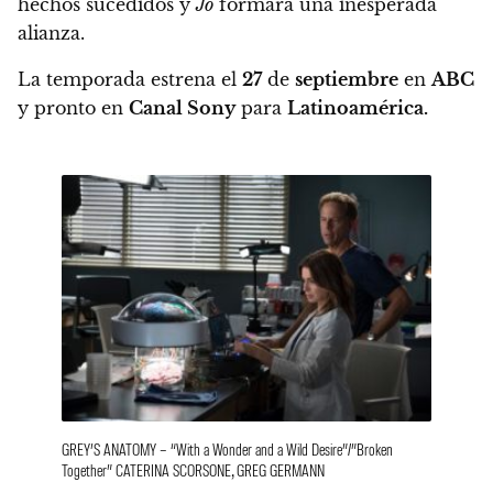
hechos sucedidos y
Jo
formará una inesperada
alianza.
La temporada estrena el
27
de
septiembre
en
ABC
y pronto en
Canal Sony
para
Latinoamérica.
GREY’S ANATOMY – “With a Wonder and a Wild Desire”/”Broken
Together” CATERINA SCORSONE, GREG GERMANN