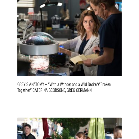
GREY’S ANATOMY – “With a Wonder and a Wild Desire”/”Broken
Together” CATERINA SCORSONE, GREG GERMANN