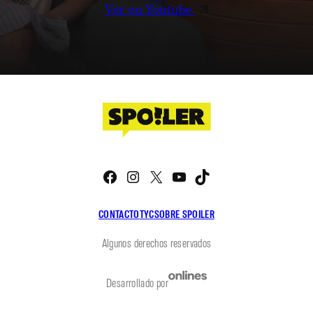
Ver en Youtube
Facebook
Instagram
X
YouTube
TikTok
CONTACTO
TYC
SOBRE SPOILER
Algunos derechos reservados
Desarrollado por