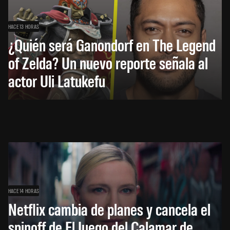
HACE 13 HORAS
¿Quién será Ganondorf en The Legend
of Zelda? Un nuevo reporte señala al
actor Uli Latukefu
HACE 14 HORAS
Netflix cambia de planes y cancela el
spinoff de El Juego del Calamar de