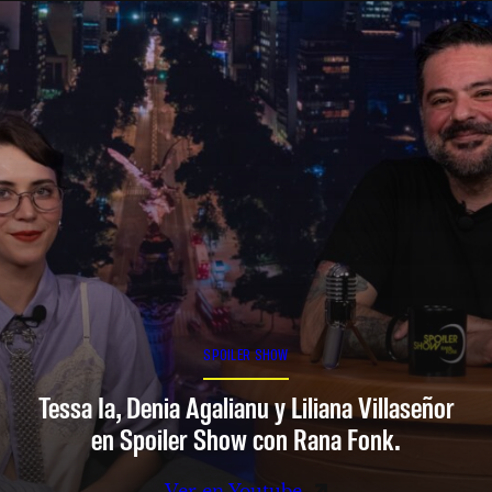
SPOILER SHOW
Tessa Ia, Denia Agalianu y Liliana Villaseñor
en Spoiler Show con Rana Fonk.
Ver en Youtube