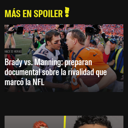
MÁS EN SPOILER
HACE 12 HORAS
Brady vs. Manning: preparan
documental sobre la rivalidad que
marcó la NFL