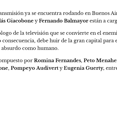
ransmisión ya se encuentra rodando en Buenos Ai
lás Giacobone
y
Fernando Balmayor
están a car
logo de la televisión que se convierte en el ene
consecuencia, debe huir de la gran capital para e
tan absurdo como humano.
 compuesto por
Romina
Fernandes
,
Peto Menah
one
,
Pompeyo
Audivert
y
Eugenia Guerty,
entre