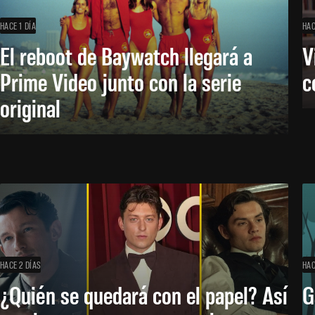
HACE 1 DÍA
HAC
El reboot de Baywatch llegará a
V
Prime Video junto con la serie
c
original
HACE 2 DÍAS
HAC
¿Quién se quedará con el papel? Así
G