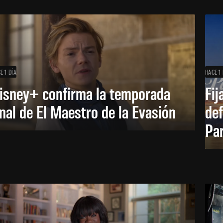
E 1 DÍA
HACE 1 
isney+ confirma la temporada
Fij
inal de El Maestro de la Evasión
def
Pa