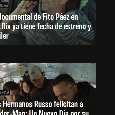
 HORAS
documental de Fito Páez en
flix ya tiene fecha de estreno y
iler
0 HORAS
 Hermanos Russo felicitan a
ider-Man: Un Nuevo Día por su