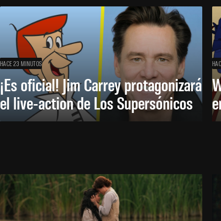
HACE 23 MINUTOS
HAC
¡Es oficial! Jim Carrey protagonizará
W
el live-action de Los Supersónicos
e