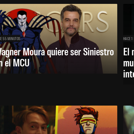
E 55 MINUTOS
HACE 1
agner Moura quiere ser Siniestro
El 
n el MCU
mue
in