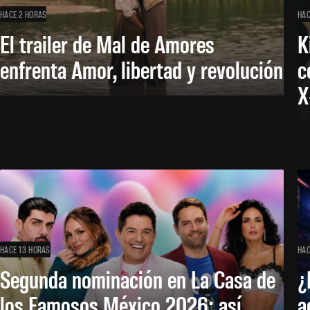
HACE 2 HORAS
HAC
El trailer de Mal de Amores
K
enfrenta Amor, libertad y revolución
c
X
HACE 13 HORAS
HAC
Segunda nominación en La Casa de
¿
los Famosos México 2026: así
a