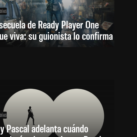
 DÍAS
secuela de Ready Player One
ue viva: su guionista lo confirma
 DÍAS
y Pascal adelanta cuándo