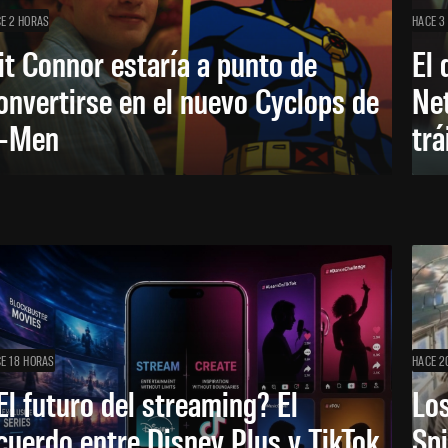
E 2 HORAS
HACE 3
it Connor estaría a punto de
El 
onvertirse en el nuevo Cyclops de
Net
-Men
trá
E 18 HORAS
HACE 2
El futuro del streaming? El
Los
cuerdo entre Disney Plus y TikTok
Sp