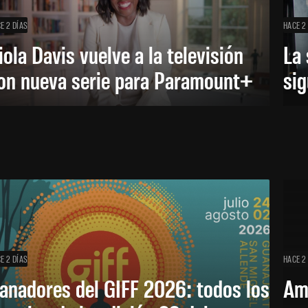
E 2 DÍAS
HACE 2
iola Davis vuelve a la televisión
La 
on nueva serie para Paramount+
sig
E 2 DÍAS
HACE 2
anadores del GIFF 2026: todos los
Am