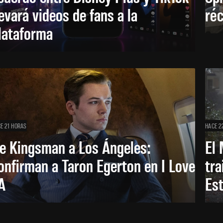
levará videos de fans a la
réc
lataforma
E 21 HORAS
HACE 2
e Kingsman a Los Ángeles:
El 
onfirman a Taron Egerton en I Love
tra
A
Es