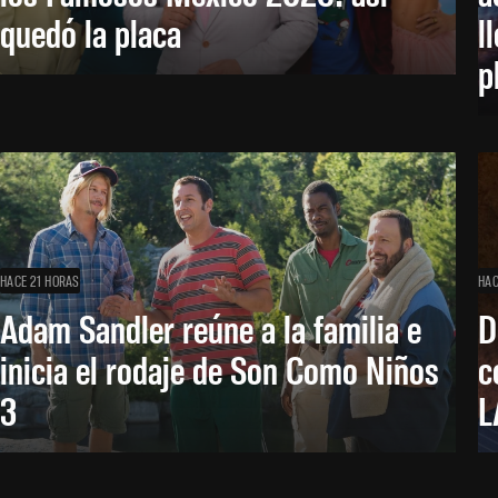
quedó la placa
l
p
HACE 21 HORAS
HAC
Adam Sandler reúne a la familia e
D
inicia el rodaje de Son Como Niños
c
3
L