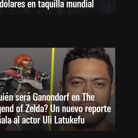
dólares en taquilla mundial
DÍA
uién será Ganondorf en The
end of Zelda? Un nuevo reporte
ala al actor Uli Latukefu