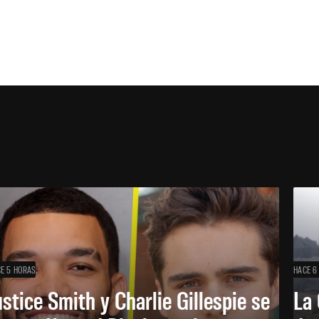
E 5 HORAS
HACE 6
ustice Smith y Charlie Gillespie se
La 