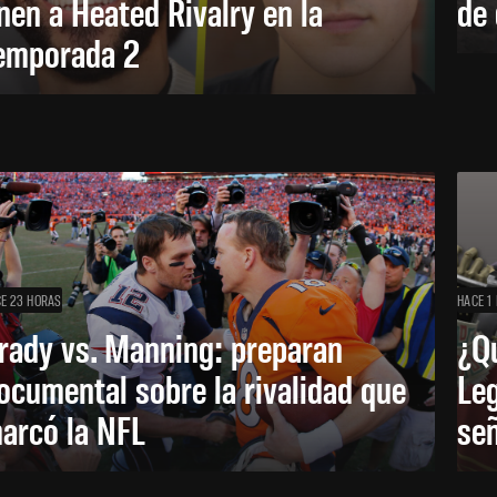
nen a Heated Rivalry en la
de 
emporada 2
E 23 HORAS
HACE 1 
rady vs. Manning: preparan
¿Q
ocumental sobre la rivalidad que
Leg
arcó la NFL
señ