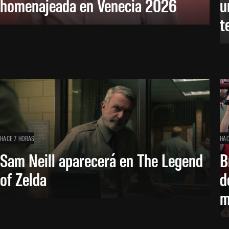
homenajeada en Venecia 2026
u
t
HACE 7 HORAS
HAC
Sam Neill aparecerá en The Legend
B
of Zelda
d
m