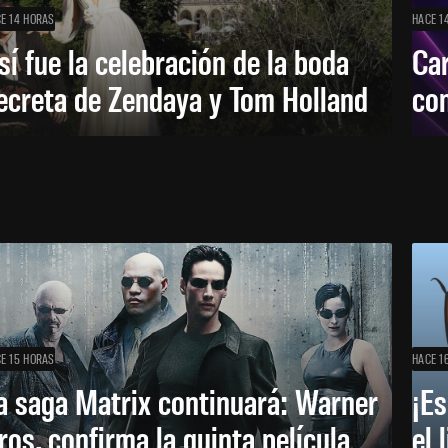
E 14 HORAS
HACE 1
sí fue la celebración de la boda
Car
ecreta de Zendaya y Tom Holland
con
E 15 HORAS
HACE 1
a saga Matrix continuará: Warner
¡Es
ros. confirma la quinta película
el 