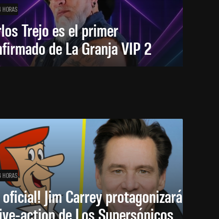
4 HORAS
los Trejo es el primer
firmado de La Granja VIP 2
6 HORAS
 oficial! Jim Carrey protagonizará
live-action de Los Supersónicos