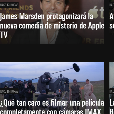
HACE 13 HORAS
HAC
James Marsden protagonizará la
A
nueva comedia de misterio de Apple
s
TV
HACE 15 HORAS
HAC
¿Qué tan caro es filmar una película
L
completamente con cámaras IMAX
B