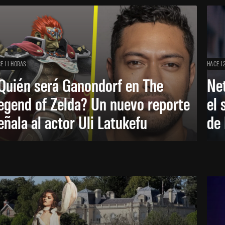
E 11 HORAS
HACE 1
Quién será Ganondorf en The
Net
egend of Zelda? Un nuevo reporte
el 
eñala al actor Uli Latukefu
de 