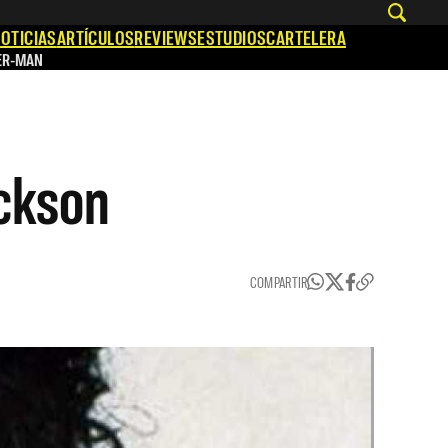
OTICIAS
ARTÍCULOS
REVIEWS
ESTUDIOS
CARTELERA
ER-MAN
ackson
COMPARTIR