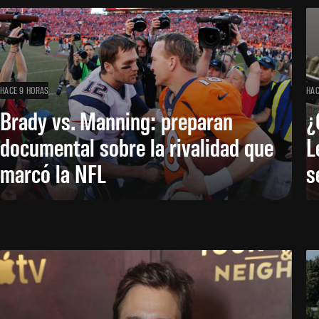
HACE 9 HORAS
HAC
Brady vs. Manning: preparan
¿
documental sobre la rivalidad que
L
marcó la NFL
s