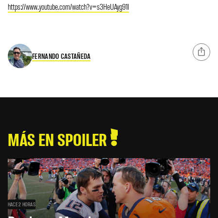
https://www.youtube.com/watch?v=s3HeUAyg91I
FERNANDO CASTAÑEDA
MÁS EN SPOILER
HACE 2 HORAS