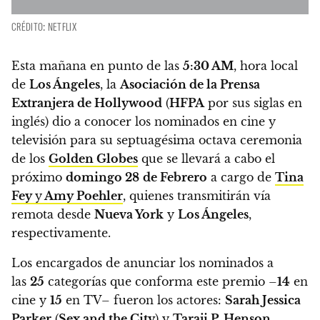
CRÉDITO: NETFLIX
Esta mañana en punto de las
5:30 AM
, hora local
de
Los Ángeles
,
la
Asociación de la Prensa
Extranjera de Hollywood
(
HFPA
por sus siglas en
inglés) dio a conocer los nominados en cine y
televisión para su septuagésima octava ceremonia
de los
Golden Globes
que se llevará a cabo el
próximo
domingo 28
de Febrero
a cargo de
Tina
Fey
y
Amy Poehler
, quienes transmitirán vía
remota desde
Nueva York
y
Los Ángeles
,
respectivamente.
Los encargados de anunciar los nominados a
las
25
categorías que conforma este premio –
14
en
cine y
15
en TV– fueron
los actores:
Sarah Jessica
Parker
(
Sex and the City
) y
Taraji P. Henson