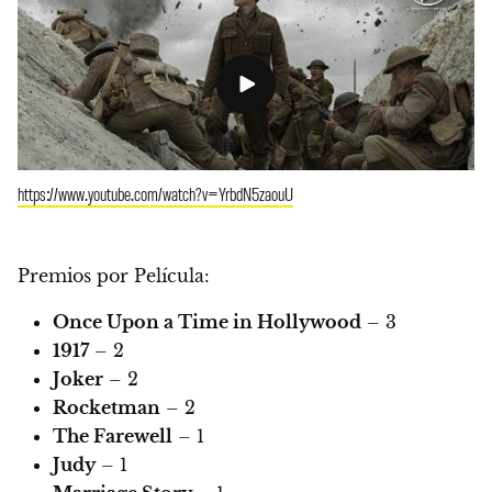
https://www.youtube.com/watch?v=YrbdN5zaouU
Premios por Película:
Once Upon a Time in Hollywood
– 3
1917
– 2
Joker
– 2
Rocketman
– 2
The Farewell
– 1
Judy
– 1