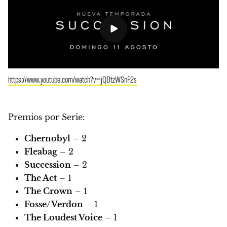
https://www.youtube.com/watch?v=jQDtzWSnF2s
Premios por Serie:
Chernobyl
– 2
Fleabag
– 2
Succession
– 2
The Act
– 1
The Crown
– 1
Fosse/Verdon
– 1
The Loudest Voice
– 1