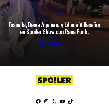
SPOILER SHOW
Tessa Ia, Denia Agalianu y Liliana Villaseñor
en Spoiler Show con Rana Fonk.
Ver en Youtube
Facebook
Instagram
X
YouTube
TikTok