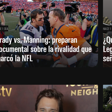
E 1 DÍA
HACE 1 
rady vs. Manning: preparan
¿Q
ocumental sobre la rivalidad que
Leg
arcó la NFL
señ