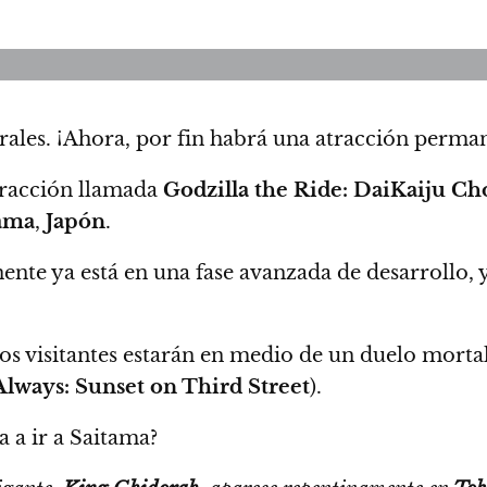
ales. ¡
Ahora, por fin habrá una atracción perman
tracción llamada
Godzilla the Ride: DaiKaiju Ch
ama
,
Japón
.
nte ya está en una fase avanzada de desarrollo, 
os visitantes estarán en medio de un duelo morta
Always: Sunset on Third Street
).
a a ir a Saitama?