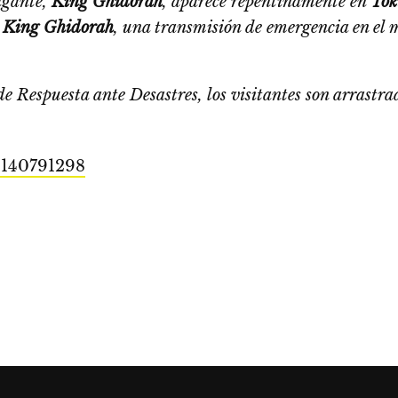
igante,
King Ghidorah
, aparece repentinamente en
Tok
e
King Ghidorah
, una transmisión de emergencia en el 
 Respuesta ante Desastres, los visitantes son arrastrad
61140791298