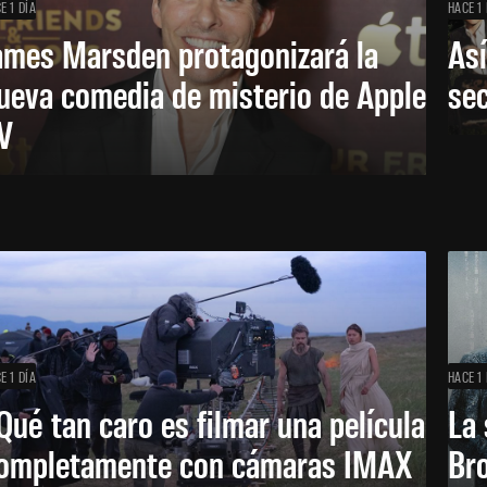
E 1 DÍA
HACE 1 
ames Marsden protagonizará la
Así
ueva comedia de misterio de Apple
se
V
E 1 DÍA
HACE 1 
Qué tan caro es filmar una película
La 
ompletamente con cámaras IMAX
Bro