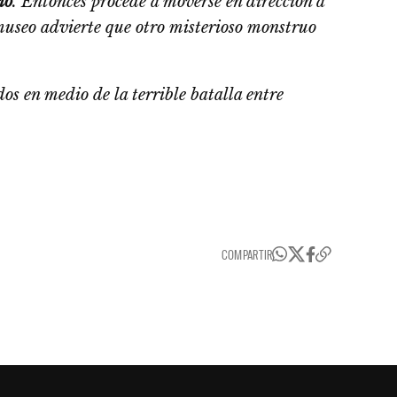
io
. Entonces procede a moverse en dirección a
museo advierte que otro misterioso monstruo
os en medio de la terrible batalla entre
COMPARTIR