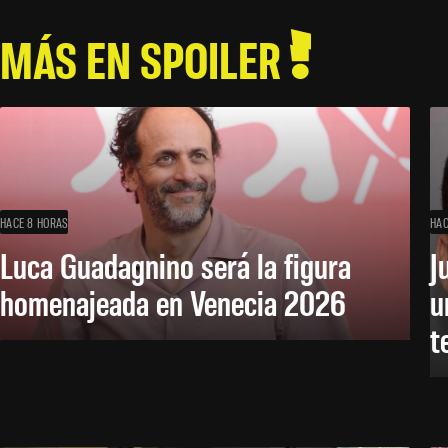
MÁS EN SPOILER
HACE 8 HORAS
HAC
Luca Guadagnino será la figura
J
homenajeada en Venecia 2026
u
t