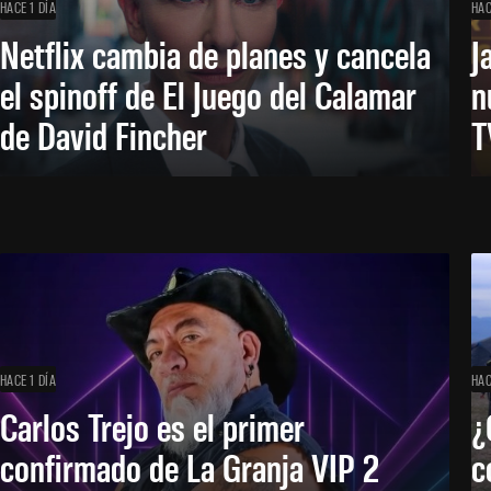
HACE 1 DÍA
HAC
Netflix cambia de planes y cancela
J
el spinoff de El Juego del Calamar
n
de David Fincher
T
HACE 1 DÍA
HAC
Carlos Trejo es el primer
¿
confirmado de La Granja VIP 2
c