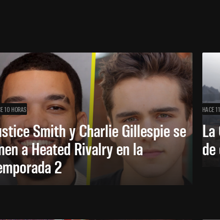
E 10 HORAS
HACE 1
ustice Smith y Charlie Gillespie se
La 
nen a Heated Rivalry en la
de 
emporada 2