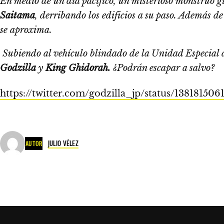
En medio de un día pacifico, un misterioso monstruo g
Saitama
, derribando los edificios a su paso. Además d
se aproxima.
Subiendo al vehículo blindado de la Unidad Especial de
Godzilla
y
King Ghidorah.
¿Podrán escapar a salvo?
https://twitter.com/godzilla_jp/status/13818150
JULIO VÉLEZ
AUTOR