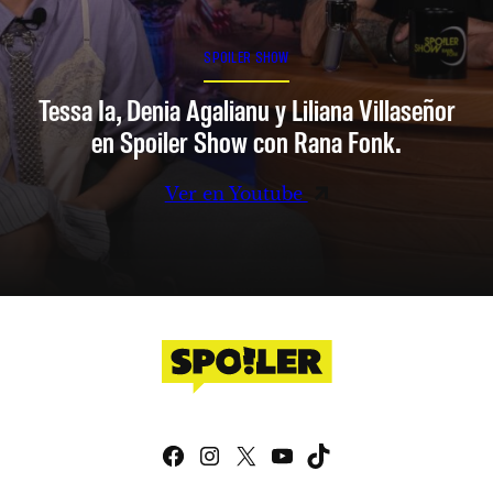
SPOILER SHOW
Tessa Ia, Denia Agalianu y Liliana Villaseñor
en Spoiler Show con Rana Fonk.
Ver en Youtube
Facebook
Instagram
X
YouTube
TikTok