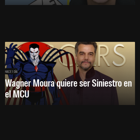
HACE 1 DÍA
Wagner Moura quiere ser Siniestro en
el MCU