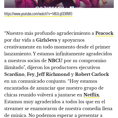
https://www.youtube.com/watch?v=h8ULqOD8Nf0
“Nuestro más profundo agradecimiento a
Peacock
por dar vida a
Girls5eva
y apoyarnos
creativamente en todo momento desde el primer
lanzamiento. Y estamos infinitamente agradecidos
a nuestros socios de
NBCU
por su compromiso
ilimitado”, dijeron los productores ejecutivos
Scardino
,
Fey
,
Jeff Richmond
y
Robert Carlock
en un comunicado conjunto. “Hoy estamos
encantados de anunciar que nuestro grupo de
chicas reunido volverá a juntarse en
Netflix
.
Estamos muy agradecidos a todos los que en el
streamer se enamoraron de nuestra comedia llena
de música. No podemos esperar a presentar a