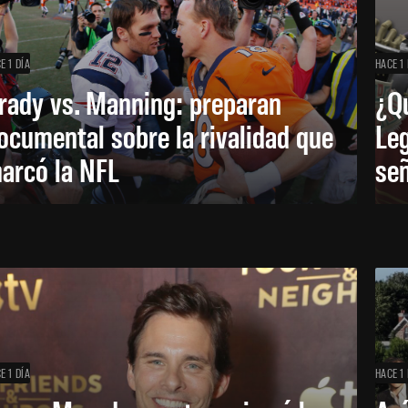
E 1 DÍA
HACE 1 
rady vs. Manning: preparan
¿Q
ocumental sobre la rivalidad que
Leg
arcó la NFL
señ
E 1 DÍA
HACE 1 