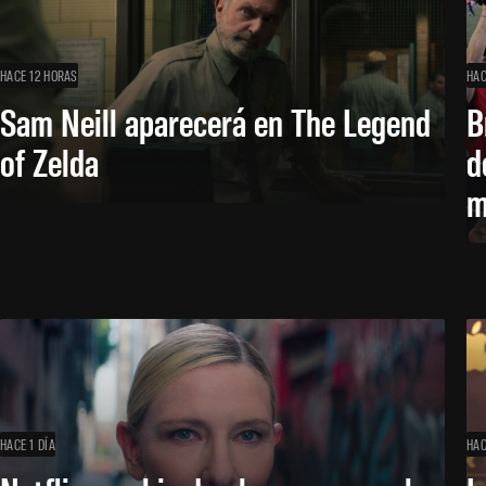
HACE 12 HORAS
HAC
Sam Neill aparecerá en The Legend
B
of Zelda
d
m
HACE 1 DÍA
HAC