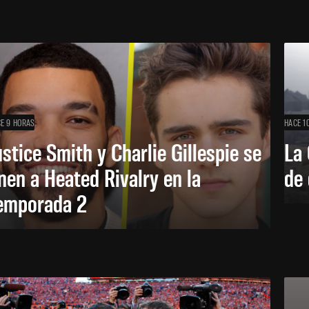
E 9 HORAS
HACE 1
ustice Smith y Charlie Gillespie se
La 
nen a Heated Rivalry en la
de 
emporada 2