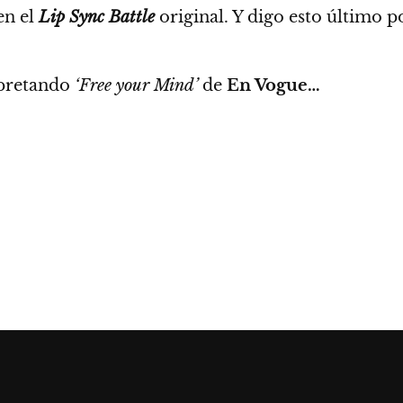
en el
Lip Sync Battle
original. Y digo esto último
po
rpretando
‘Free your Mind’
de
En Vogue…