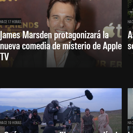
HACE 17 HORAS
HAC
James Marsden protagonizará la
A
nueva comedia de misterio de Apple
s
TV
HACE 19 HORAS
HAC