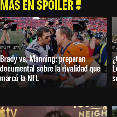
MÁS EN SPOILER
HACE 13 HORAS
HAC
Brady vs. Manning: preparan
¿
documental sobre la rivalidad que
L
marcó la NFL
s