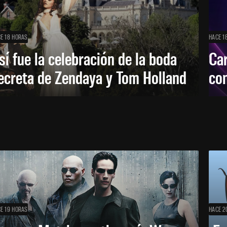
E 18 HORAS
HACE 1
sí fue la celebración de la boda
Car
ecreta de Zendaya y Tom Holland
con
E 19 HORAS
HACE 2