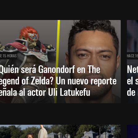
E 15 HORAS
HACE 1
Quién será Ganondorf en The
Net
egend of Zelda? Un nuevo reporte
el 
eñala al actor Uli Latukefu
de 