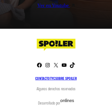
Ver en Youtube
Facebook
Instagram
X
YouTube
TikTok
CONTACTO
TYC
SOBRE SPOILER
Algunos derechos reservados
Desarrollado por