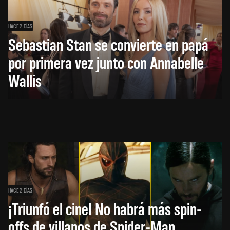
HACE 2 DÍAS
Sebastian Stan se convierte en papá
por primera vez junto con Annabelle
Wallis
HACE 2 DÍAS
¡Triunfó el cine! No habrá más spin-
offs de villanos de Spider-Man