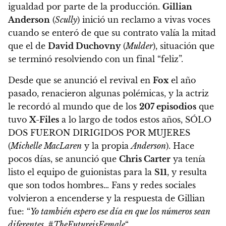
igualdad por parte de la producción.
Gillian
Anderson
(
Scully
) inició un reclamo a vivas voces
cuando se enteró de que su contrato valía la mitad
que el de
David Duchovny
(
Mulder
), situación que
se terminó resolviendo con un final “feliz”.
Desde que se anunció el revival en
Fox
el año
pasado, renacieron algunas polémicas, y la actriz
le recordó al mundo que
de los
207 episodios
que
tuvo
X-Files
a lo largo de todos estos años, SÓLO
DOS FUERON DIRIGIDOS POR MUJERES
(
Michelle MacLaren
y la propia
Anderson
).
Hace
pocos días, se anunció que
Chris Carter
ya tenía
listo el equipo de guionistas para la
S11
, y resulta
que son todos hombres… Fans y redes sociales
volvieron a encenderse y la respuesta de Gillian
fue:
“
Yo también espero ese día en que los números sean
diferentes, #TheFutureisFemale
“
.