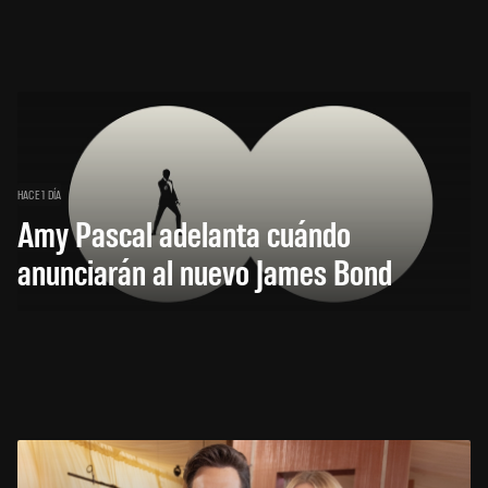
HACE 1 DÍA
Amy Pascal adelanta cuándo
anunciarán al nuevo James Bond