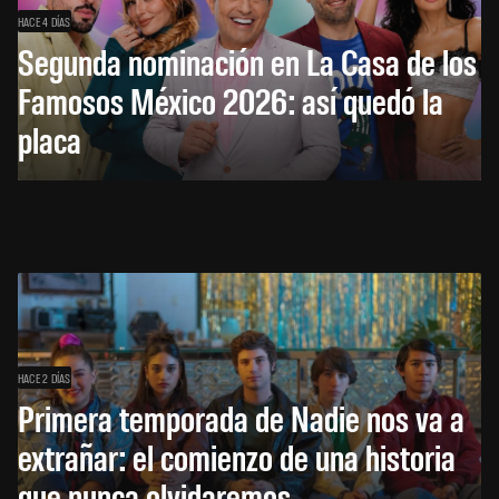
HACE 4 DÍAS
Segunda nominación en La Casa de los
Famosos México 2026: así quedó la
placa
HACE 2 DÍAS
Primera temporada de Nadie nos va a
extrañar: el comienzo de una historia
que nunca olvidaremos