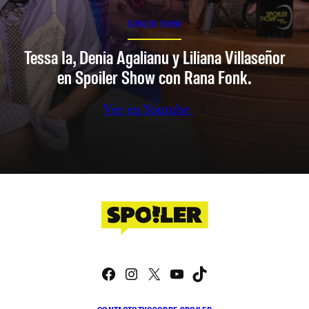
SPOILER SHOW
Tessa Ia, Denia Agalianu y Liliana Villaseñor
en Spoiler Show con Rana Fonk.
Ver en Youtube
Facebook
Instagram
X
YouTube
TikTok