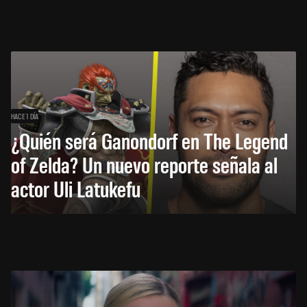
HACE 1 DÍA
¿Quién será Ganondorf en The Legend
of Zelda? Un nuevo reporte señala al
actor Uli Latukefu