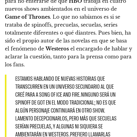
para no enterarse de que
HBO
trabaja en cuatro
nuevos shows ambientados en el universo de
Game of Thrones
. Lo que
no sabíamos es si se
trataba de spinoffs, precuelas, secuelas, series
totalmente diferentes o qué diantres
. Pues bien, ha
sido el propio autor de las novelas en que se basa
el fenómeno de
Westeros
el encargado de hablar y
aclarar la cuestión, tanto para la prensa como para
los fans.
ESTAMOS HABLANDO DE NUEVAS HISTORIAS QUE
TRANSCURREN EN UN UNIVERSO SECUNDARIO AL QUE
CREÉ PARA A SONG OF ICE AND FIRE. NINGUNO SERÁ UN
SPINOFF DE GOT EN EL MODO TRADICIONAL; NO ES QUE
ALGÚN PERSONAJE CONTINUARÁ EN OTRO SHOW.
LAMENTO DECEPCIONARLOS, PERO MÁS QUE SECUELAS
SERÍAN PRECUELAS, Y ALGUNAS NI SIQUIERA SE
AMBIENTARÁN EN WESTEROS. PREFIERO LLAMARLAS