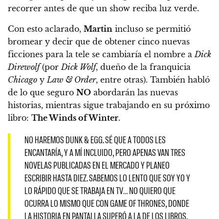
recorrer antes de que un show reciba luz verde
.
Con esto aclarado,
Martin
incluso se permitió
bromear y decir que de obtener cinco nuevas
ficciones para la tele se cambiaría el nombre a
Dick
Direwolf
(por
Dick Wolf
, dueño de la franquicia
Chicago
y
Law & Order
, entre otras). También habló
de lo que seguro
NO
abordarán las nuevas
historias, mientras sigue trabajando en su próximo
libro:
The Winds of Winter
.
NO HAREMOS DUNK & EGG. SÉ QUE A TODOS LES
ENCANTARÍA, Y A MÍ INCLUIDO, PERO APENAS VAN TRES
NOVELAS PUBLICADAS EN EL MERCADO Y PLANEO
ESCRIBIR HASTA DIEZ. SABEMOS LO LENTO QUE SOY YO Y
LO RÁPIDO QUE SE TRABAJA EN TV… NO QUIERO QUE
OCURRA LO MISMO QUE CON GAME OF THRONES, DONDE
LA HISTORIA EN PANTALLA SUPERÓ A LA DE LOS LIBROS.