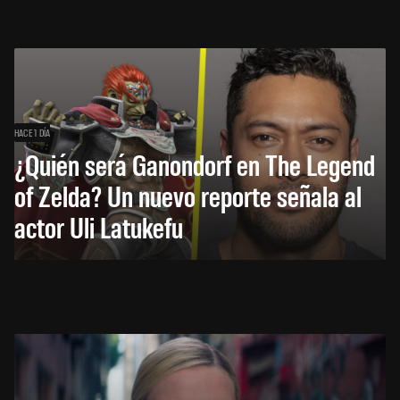
HACE 1 DÍA
¿Quién será Ganondorf en The Legend
of Zelda? Un nuevo reporte señala al
actor Uli Latukefu