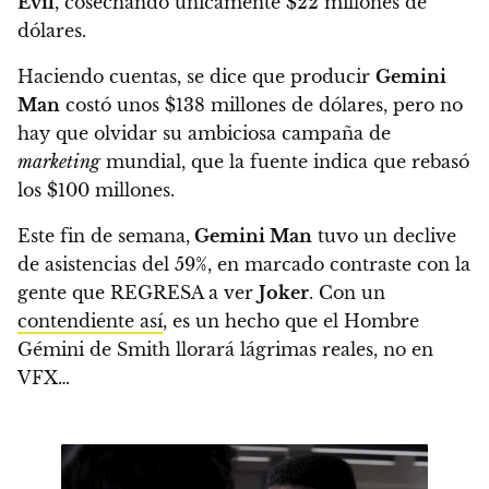
Evil
, cosechando únicamente $22 millones de
dólares.
Haciendo cuentas, se dice que producir
Gemini
Man
costó unos $138 millones de dólares, pero no
hay que olvidar su ambiciosa campaña de
marketing
mundial, que la fuente indica que
rebasó
los $100 millones
.
Este fin de semana,
Gemini Man
tuvo un declive
de asistencias del 59%, en marcado contraste con la
gente que REGRESA a ver
Joker
. Con un
contendiente así
, es un hecho que el Hombre
Gémini de Smith llorará lágrimas reales, no en
VFX…