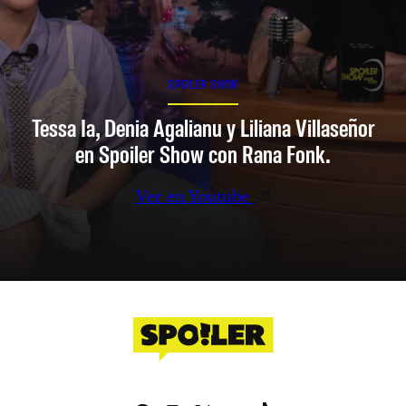
SPOILER SHOW
Tessa Ia, Denia Agalianu y Liliana Villaseñor
en Spoiler Show con Rana Fonk.
Ver en Youtube
Facebook
Instagram
X
YouTube
TikTok