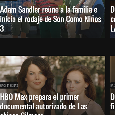
Adam Sandler reúne a la familia e
D
inicia el rodaje de Son Como Niños
c
3
L
HACE 11 HORAS
HAC
HBO Max prepara el primer
D
documental autorizado de Las
f