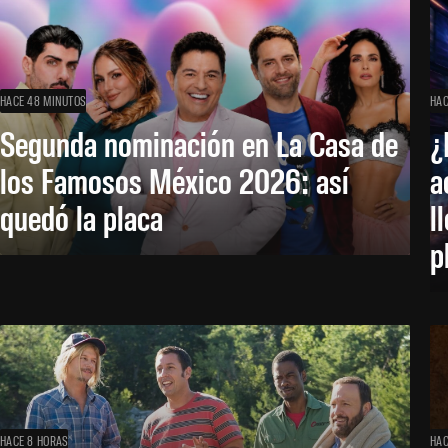
HACE 48 MINUTOS
HAC
Segunda nominación en La Casa de
¿
los Famosos México 2026: así
a
quedó la placa
l
p
HACE 8 HORAS
HAC