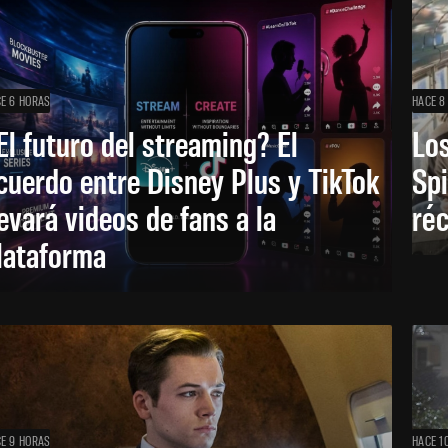
E 6 HORAS
HACE 8
El futuro del streaming? El
Los
cuerdo entre Disney Plus y TikTok
Sp
levará videos de fans a la
réc
lataforma
E 9 HORAS
HACE 1