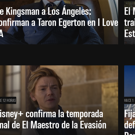
e Kingsman a Los Ángeles:
El 
onfirman a Taron Egerton en I Love
tra
A
Es
E 12 HORAS
HACE 1 
isney+ confirma la temporada
Fij
inal de El Maestro de la Evasión
def