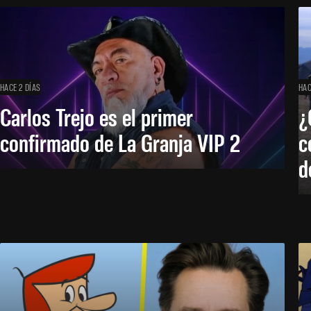
HACE 2 DÍAS
HAC
Carlos Trejo es el primer
¿
confirmado de La Granja VIP 2
c
d