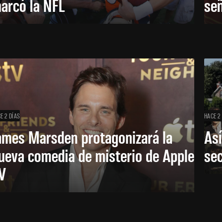
arcó la NFL
señ
E 2 DÍAS
HACE 2
ames Marsden protagonizará la
Así
ueva comedia de misterio de Apple
se
V