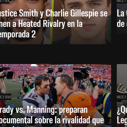
E 1 DÍA
HACE 1 
ustice Smith y Charlie Gillespie se
La 
nen a Heated Rivalry en la
de 
emporada 2
E 2 DÍAS
HACE 2
rady vs. Manning: preparan
¿Q
ocumental sobre la rivalidad que
Leg