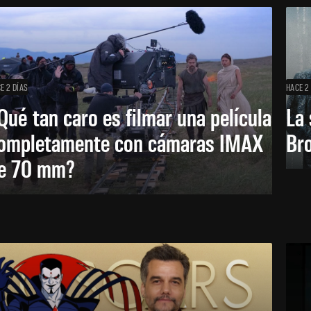
E 2 DÍAS
HACE 2
Qué tan caro es filmar una película
La 
ompletamente con cámaras IMAX
Bro
e 70 mm?