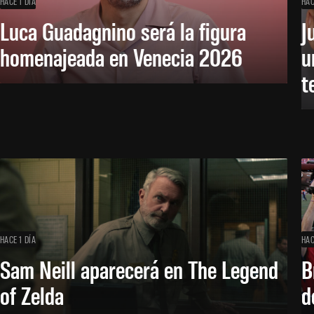
HACE 1 DÍA
HAC
Luca Guadagnino será la figura
J
homenajeada en Venecia 2026
u
t
HACE 1 DÍA
HAC
Sam Neill aparecerá en The Legend
B
of Zelda
d